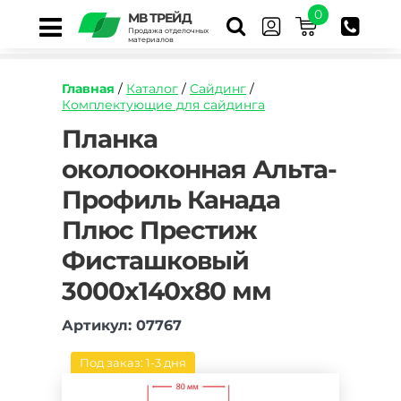
0
МВ ТРЕЙД
Продажа отделочных
материалов
Главная
/
Каталог
/
Сайдинг
/
Комплектующие для сайдинга
https://mvtrade.ru/images/id/normal/planka-
Планка
okolookonnaya-
околооконная Альта-
alta-
profil-
Профиль Канада
kanada-
plyus-
Плюс Престиж
prestizh-
fistashkovyy-
Фисташковый
3050-
3000х140х80 мм
mm.jpg
Артикул: 07767
Под заказ: 1-3 дня