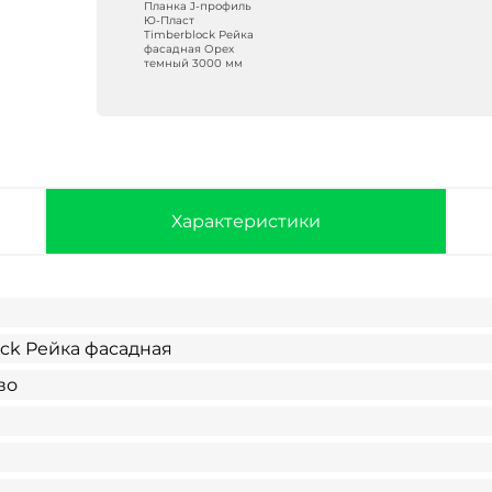
Планка J-профиль
Ю-Пласт
Timberblock Рейка
фасадная Орех
темный 3000 мм
Характеристики
ock Рейка фасадная
во