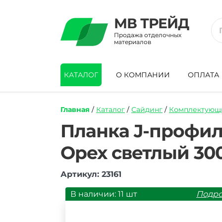
МВ ТРЕЙД
Продажа отделочных
материалов
КАТАЛОГ
О КОМПАНИИ
ОПЛАТА
Главная
/
Каталог
/
Сайдинг
/
Комплектующи
https://mvtrade.ru/images/id/normal/pla
Планка J-профил
j-
profil-
Орех светлый 30
yu-
plast-
timberblock-
Артикул: 23161
rejka-
fasadnaya-
В наличии: 11 шт
Подр
orekh-
svetlyj-
3000-