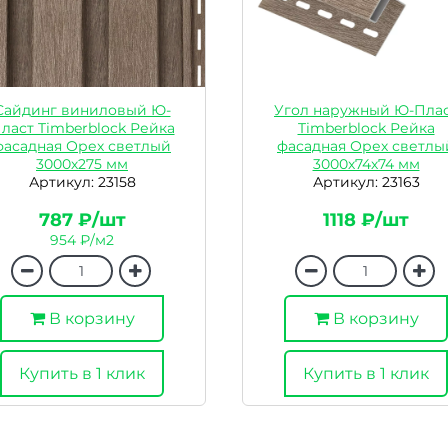
Сайдинг виниловый Ю-
Угол наружный Ю-Пла
ласт Timberblock Рейка
Timberblock Рейка
фасадная Орех светлый
фасадная Орех светлы
3000х275 мм
3000х74х74 мм
Артикул: 23158
Артикул: 23163
787 ₽/шт
1118 ₽/шт
954 ₽/м2
В корзину
В корзину
Купить в 1 клик
Купить в 1 клик