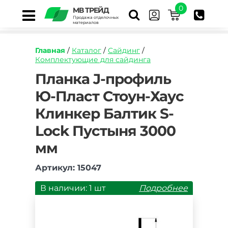
0
МВ ТРЕЙД
Продажа отделочных
материалов
Главная
/
Каталог
/
Сайдинг
/
Комплектующие для сайдинга
https://mvtrade.ru/images/id/normal/planka-
Планка J-профиль
j-
Ю-Пласт Стоун-Хаус
profil-
yu-
Клинкер Балтик S-
plast-
stoun-
Lock Пустыня 3000
khaus-
klinker-
мм
baltik-
s-
Артикул: 15047
lock-
pustynya-
В наличии: 1 шт
Подробнее
3050-
mm.jpg