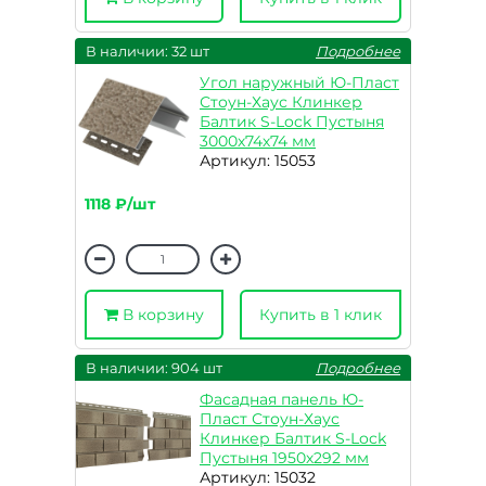
В наличии: 32 шт
Подробнее
Угол наружный Ю-Пласт
Стоун-Хаус Клинкер
Балтик S-Lock Пустыня
3000х74х74 мм
Артикул: 15053
1118 ₽/шт
В корзину
Купить в 1 клик
В наличии: 904 шт
Подробнее
Фасадная панель Ю-
Пласт Стоун-Хаус
Клинкер Балтик S-Lock
Пустыня 1950х292 мм
Артикул: 15032