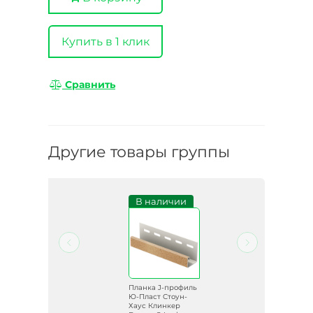
Купить в 1 клик
Сравнить
Другие товары группы
и
В наличии
иль
Планка J-профиль
-
Ю-Пласт Стоун-
Хаус Клинкер