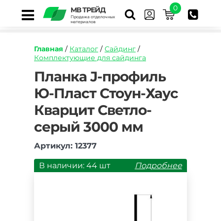
0
МВ ТРЕЙД
Продажа отделочных
материалов
Главная
/
Каталог
/
Сайдинг
/
Комплектующие для сайдинга
https://mvtrade.ru/images/id/normal/planka-
Планка J-профиль
j-
Ю-Пласт Стоун-Хаус
profil-
yu-
Кварцит Светло-
plast-
stoun-
серый 3000 мм
haus-
kvarcit-
Артикул: 12377
svetlo-
seryy.jpg
В наличии: 44 шт
Подробнее