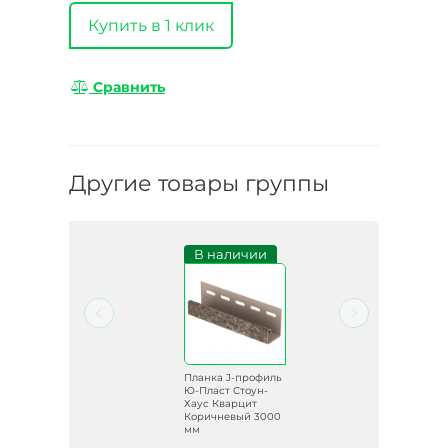
Купить в 1 клик
Сравнить
Другие товары группы
и
В наличии
иль
Планка J-профиль
-
Ю-Пласт Стоун-
Хаус Кварцит
ый
Коричневый 3000
мм