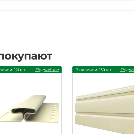
 покупают
личии: 121 шт
Подробнее
В наличии: 139 шт
Подро