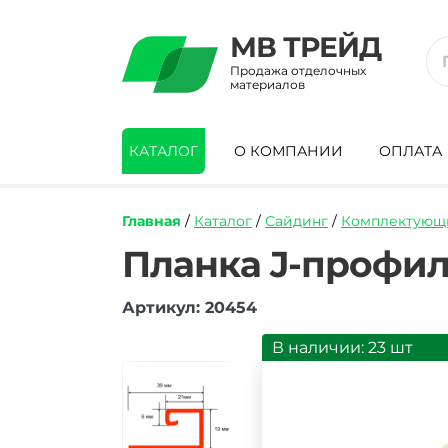
МВ ТРЕЙД
Продажа отделочных
материалов
КАТАЛОГ
О КОМПАНИИ
ОПЛАТА
Главная
/
Каталог
/
Сайдинг
/
Комплектующи
https://mvtrade.ru/images/id/normal/pla
Планка J-профил
j-
profil-
Артикул: 20454
tekhnonikol-
optima-
mimoza-
В наличии: 23 шт
3000-
mm.jpg