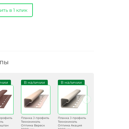
ить в 1 клик
ппы
ичии
В наличии
В наличии
Под заказ
-профиль
Планка J-профиль
Планка J-профиль
Планка J-профиль
ль
Технониколь
Технониколь
Технониколь
аштан
Оптима Вереск
Оптима Акация
Оптима Бруния