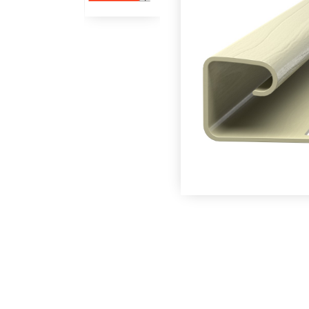
Под заказ
В наличии
Планка J-профиль
Планка J-профиль
Технониколь
Технониколь
Оптима Бруния
Оптима