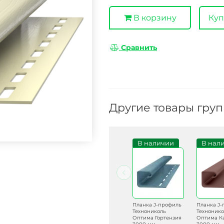
В корзину
Куп
Сравнить
Другие товары гру
В наличии
Под заказ
В наличии
В нал
Планка J-профиль
Планка J-профиль
Планка J-профиль
Планка J
Технониколь
Технониколь
Технониколь
Технонико
Оптима Мелисса
Оптима Жасмин
Оптима Гортензия
Оптима К