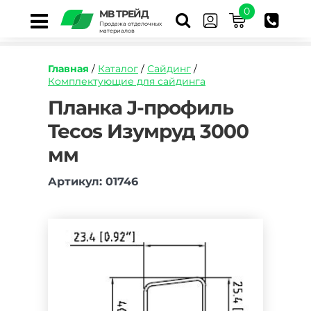
0
МВ ТРЕЙД
Продажа отделочных
материалов
Главная
/
Каталог
/
Сайдинг
/
Комплектующие для сайдинга
https://mvtrade.ru/images/id/normal/planka-
Планка J-профиль
j-
Tecos Изумруд 3000
profil-
tecos-
мм
izumrud-
3050-
mm.jpg
Артикул: 01746