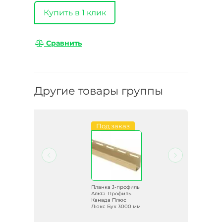
Купить в 1 клик
Сравнить
Другие товары группы
Под заказ
иль
Планка J-профиль
ь
Альта-Профиль
Канада Плюс
000
Люкс Бук 3000 мм