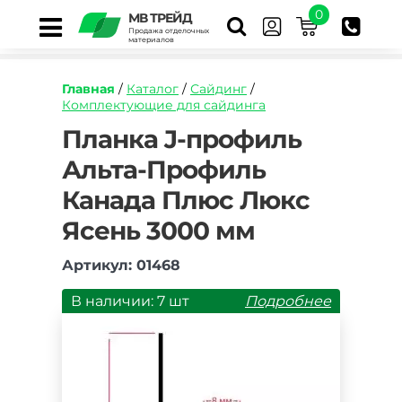
0
МВ ТРЕЙД
Продажа отделочных
материалов
Главная
/
Каталог
/
Сайдинг
/
Комплектующие для сайдинга
https://mvtrade.ru/images/id/normal/planka-
Планка J-профиль
j-
Альта-Профиль
profil-
alta-
Канада Плюс Люкс
profil-
kanada-
Ясень 3000 мм
plyus-
lyuks-
Артикул: 01468
yasen-
3000-
В наличии: 7 шт
Подробнее
mm.jpg