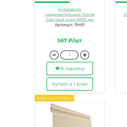
H-профиль
соединительный Docke
С
Светлый клен 3000 мм
Артикул: 19491
567 ₽/шт
В корзину
Купить в 1 клик
Под заказ: 1-3 дня