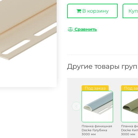
В корзину
Куп
Сравнить
Другие товары гру
Под заказ
В наличии
Под заказ
Под з
Планка финишная
Планка финишная
Планка финишная
Планка ф
Docke Лимон
Docke Шоколад
Docke Голубика
Docke Ки
3000 мм
3000 мм
3000 мм
3000 мм