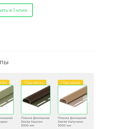
ить в 1 клик
ппы
аказ
Под заказ
Под заказ
В наличии
инишная
Планка финишная
Планка финишная
Планка финишная
парис
Docke Каштан
Docke Капучино
Docke Пломбир
3000 мм
3000 мм
3000 мм