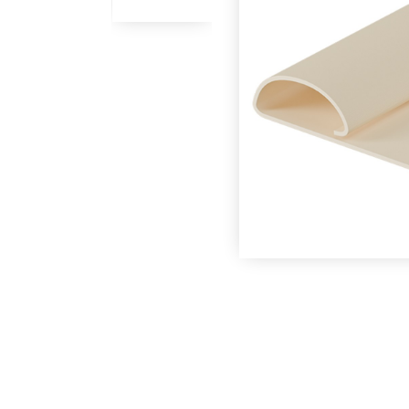
В наличии
Под заказ
Планка финишная
Планка финишная
Docke Графит
Docke Секвойя
3000 мм
3000 мм