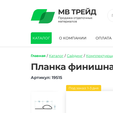
МВ ТРЕЙД
Продажа отделочных
материалов
КАТАЛОГ
О КОМПАНИИ
ОПЛАТА
Главная
/
Каталог
/
Сайдинг
/
Комплектующи
https://mvtrade.ru/images/id/normal/pla
Планка финишная
finishnaya-
docke-
Артикул: 19515
svetlyj-
klen-
3000-
Под заказ: 1-3 дня
mm.jpg