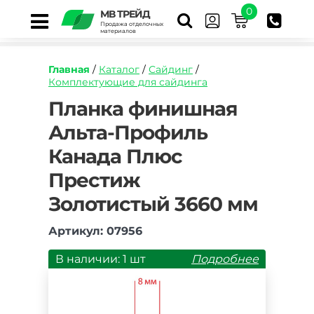
0
МВ ТРЕЙД
Продажа отделочных
материалов
Главная
/
Каталог
/
Сайдинг
/
Комплектующие для сайдинга
https://mvtrade.ru/images/id/normal/planka-
Планка финишная
finishnaya-
Альта-Профиль
alta-
profil-
Канада Плюс
kanada-
plyus-
Престиж
prestizh-
zolotistyy-
Золотистый 3660 мм
3660-
mm.jpg
Артикул: 07956
В наличии: 1 шт
Подробнее