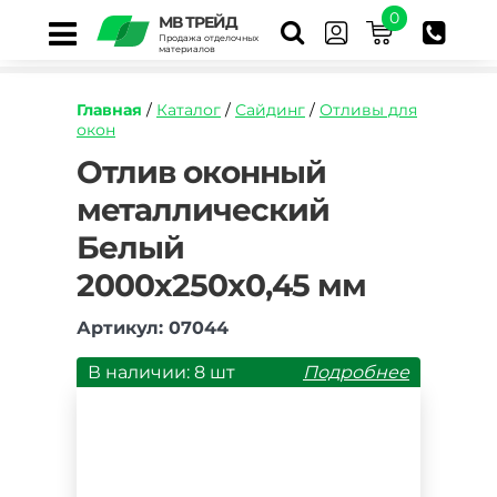
0
МВ ТРЕЙД
Продажа отделочных
материалов
Главная
/
Каталог
/
Сайдинг
/
Отливы для
окон
https://mvtrade.ru/images/id/normal/otliv-
Отлив оконный
okonnyy-
металлический
metallicheskiy-
belyy-
Белый
250h2000-
mm.jpg
2000х250х0,45 мм
Артикул: 07044
В наличии: 8 шт
Подробнее