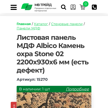
0
МВ ТРЕЙД
Продажа отделочных
материалов
Главная
/
Каталог
/
Стеновые панели
/
Панели МДФ
https://mvtrade.ru/images/id/normal/listovaya-
Листовая панель
panel-
МДФ Albico Камень
mdf-
albico-
охра Stone 02
kamen-
ohra-
2200х930х6 мм (есть
2200h930mm.jpg
дефект)
Артикул: 15270
В наличии: 1 шт
Подробнее