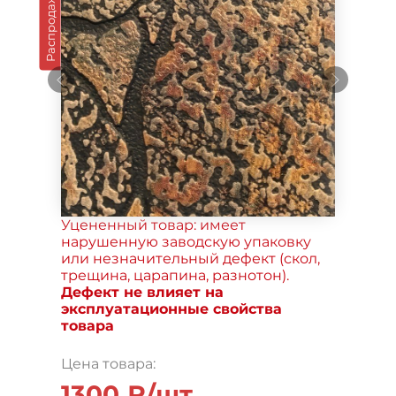
Распродажа
Уцененный товар: имеет
нарушенную заводскую упаковку
или незначительный дефект (скол,
трещина, царапина, разнотон).
Дефект не влияет на
эксплуатационные свойства
товара
Цена товара:
1300 ₽/шт