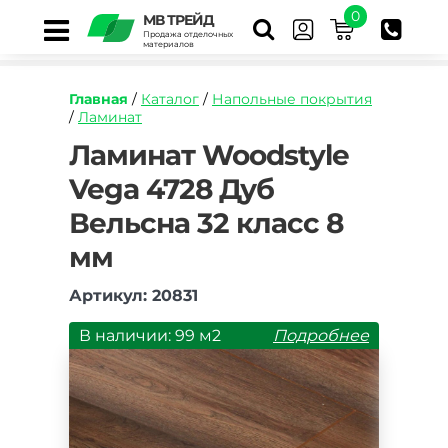
0
МВ ТРЕЙД
Продажа отделочных
материалов
Главная
/
Каталог
/
Напольные покрытия
/
Ламинат
https://mvtrade.ru/images/id/normal/laminat-
Ламинат Woodstyle
woodstyle-
Vega 4728 Дуб
vega-
4728-
Вельсна 32 класс 8
dub-
velsna-
мм
32-
klass-
Артикул: 20831
8-
mm.jpg
В наличии: 99 м2
Подробнее