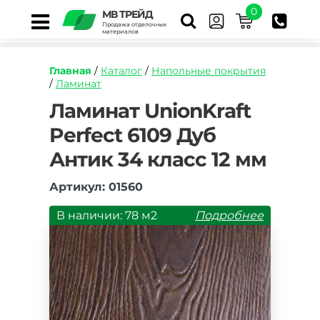
0
МВ ТРЕЙД
Продажа отделочных
материалов
Главная
/
Каталог
/
Напольные покрытия
/
Ламинат
https://mvtrade.ru/images/id/normal/laminat-
Ламинат UnionKraft
imperial-
Perfect 6109 Дуб
perfect-
6109-
Антик 34 класс 12 мм
dub-
antik.jpg
Артикул: 01560
В наличии: 78 м2
Подробнее