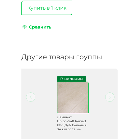
Купить в 1 клик
Сравнить
Другие товары группы
и
В наличии
Ламинат
ect
UnionKraft Perfect
6110 Дуб Беленый
34
34 класс 12 мм