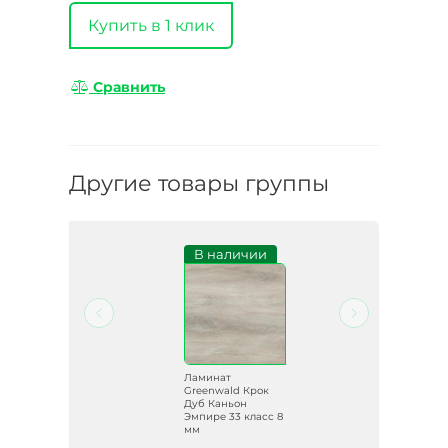
Купить в 1 клик
Сравнить
Другие товары группы
В наличии
Ламинат
к
Greenwald Крок
ста
Дуб Каньон
Эмпире 33 класс 8
мм