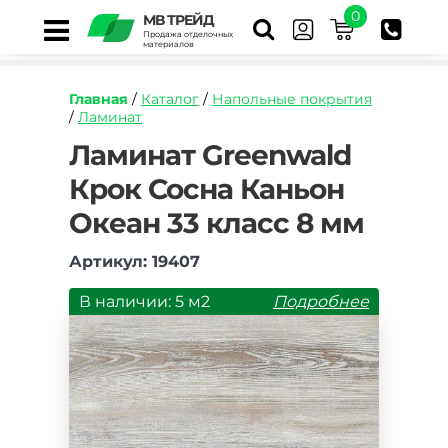
0
МВ ТРЕЙД
Продажа отделочных
материалов
Главная
/
Каталог
/
Напольные покрытия
/
Ламинат
https://mvtrade.ru/images/id/normal/laminat-
Ламинат Greenwald
greenwald-
Крок Сосна Каньон
krok-
dub-
Океан 33 класс 8 мм
kanon-
okean-
33-
Артикул: 19407
klass-
8-
В наличии: 5 м2
Подробнее
mm.jpg