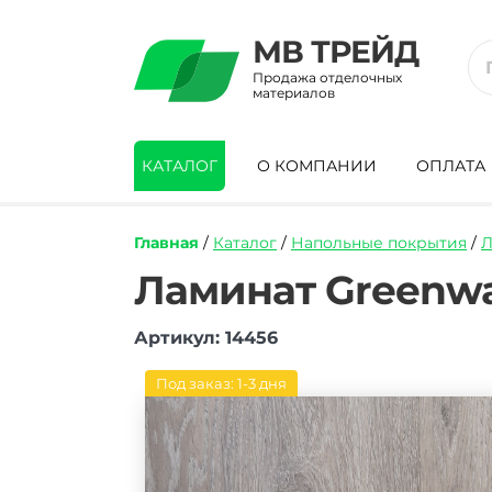
МВ ТРЕЙД
Продажа отделочных
материалов
КАТАЛОГ
О КОМПАНИИ
ОПЛАТА
Главная
/
Каталог
/
Напольные покрытия
/
Л
https://mvtrade.ru/images/id/normal/lam
Ламинат Greenwal
greenwald-
elegance-
Артикул: 14456
dub-
lahti-
33-
Под заказ: 1-3 дня
klass-
8-
mm.jpg