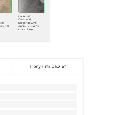
Ламинат
Ламинат
Ламинат
Greenwald
Greenwald
Greenwald
Дуб
Elegance Дуб
Elegance Дуб
Elegance Дуб
ласс 8
Английский 33
Альбасет 33 класс
Дерош 33 класс 8
класс 8 мм
8 мм
мм
Получить расчет