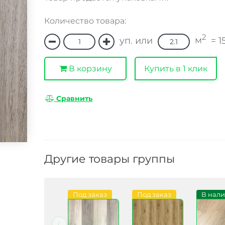
Количество товара:
2
м
уп. или
=
1
В корзину
Купить в 1 клик
Сравнить
Другие товары группы
В наличии
Под заказ
Под заказ
В нал