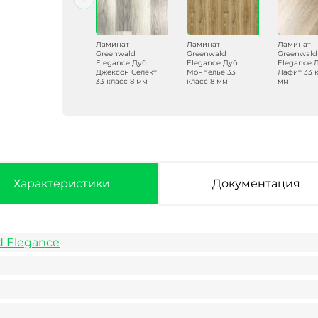
Ламинат
Ламинат
Ламинат
Ламинат
Greenwald
Greenwald
Greenwald
Greenwald
Elegance Дуб
Elegance Дуб
Elegance Дуб
Elegance 
Агрос 33 класс 8
Джексон Селект
Монпелье 33
Лафит 33 к
мм
33 класс 8 мм
класс 8 мм
мм
Характеристики
Документация
d Elegance