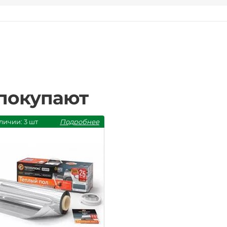
 покупают
личии: 3 шт
Подробнее