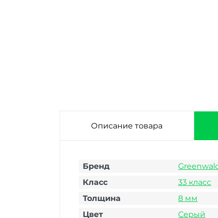
Ламинат
Ламинат
Ламинат
Greenwald
Greenwald
Greenwald
Elegance Дуб
Elegance Дуб
Elegance Дуб
Фердинант 33
Мелас 33 класс 8
Артемис 33 класс
класс 8 мм
мм
8 мм
Описание товара
Бренд
Greenwal
Класс
33 класс
Толщина
8 мм
Цвет
Серый