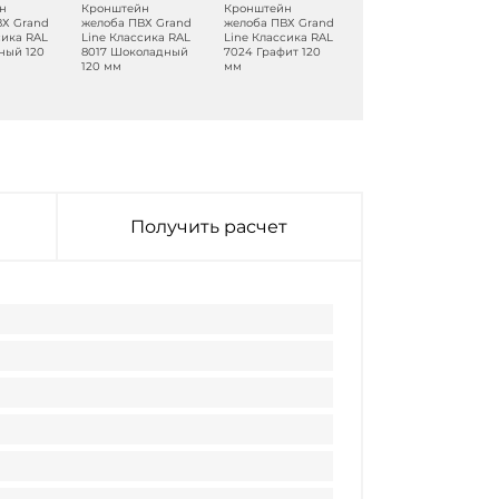
н
Кронштейн
Кронштейн
Кронштейн
ВХ Grand
желоба ПВХ Grand
желоба ПВХ Grand
желоба ПВХ Grand
сика RAL
Line Классика RAL
Line Классика RAL
Line Классика RR
ный 120
8017 Шоколадный
7024 Графит 120
32 Коричневый
120 мм
мм
120 мм
Получить расчет