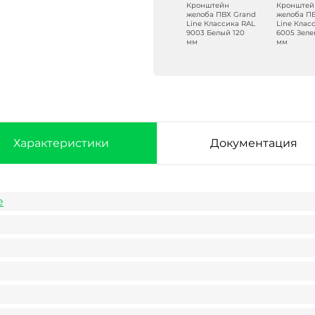
Кронштейн
Кронштейн
Кронштейн
Кронштей
желоба ПВХ Grand
желоба ПВХ Grand
желоба ПВХ Grand
желоба П
Line Классика RAL
Line Классика RR
Line Классика RAL
Line Клас
7024 Графит 120
32 Коричневый
9003 Белый 120
6005 Зеле
мм
120 мм
мм
мм
Характеристики
Документация
e