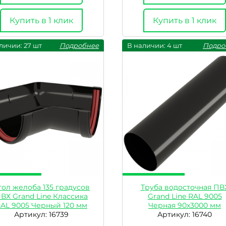
Купить в 1 клик
Купить в 1 клик
личии: 27 шт
Подробнее
В наличии: 4 шт
Подро
гол желоба 135 градусов
Труба водосточная ПВ
ВХ Grand Line Классика
Grand Line RAL 9005
AL 9005 Черный 120 мм
Черная 90х3000 мм
Артикул: 16739
Артикул: 16740