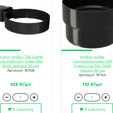
Хомут трубы ПВХ Grand
Муфта трубы
Line Premium Kliker RAL
соединительная ПВХ
9005 Черный 90 мм
Grand Line RAL 9005
Артикул: 16748
Черная 90 мм
Артикул: 16744
103 ₽/шт
110 ₽/шт
В корзину
В корзину