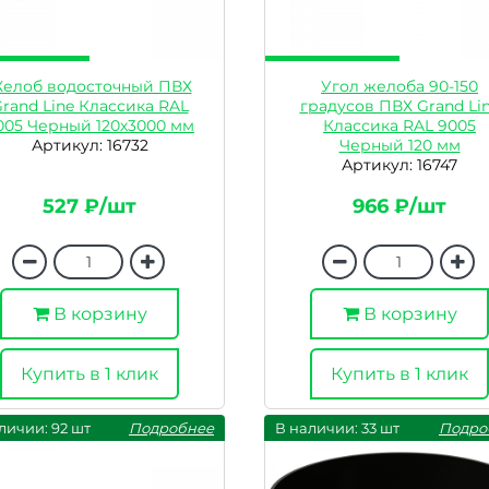
елоб водосточный ПВХ
Угол желоба 90-150
rand Line Классика RAL
градусов ПВХ Grand Li
005 Черный 120х3000 мм
Классика RAL 9005
Артикул: 16732
Черный 120 мм
Артикул: 16747
527 ₽/шт
966 ₽/шт
В корзину
В корзину
Купить в 1 клик
Купить в 1 клик
личии: 92 шт
Подробнее
В наличии: 33 шт
Подро