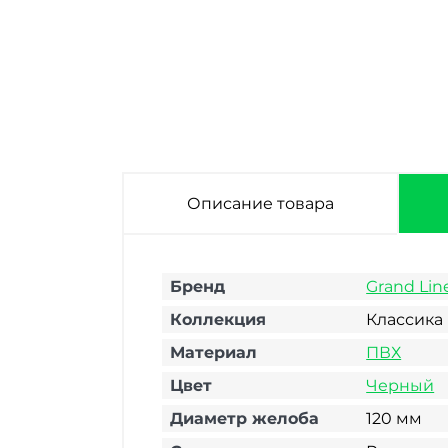
Кронштейн
Кронштейн
желоба ПВХ Grand
желоба ПВХ Grand
Line Классика RAL
Line Классика RAL
6005 Зеленый 120
8017 Шоколадный
мм
120 мм
Описание товара
Бренд
Grand Lin
Коллекция
Классика
Материал
ПВХ
Цвет
Черный
Диаметр желоба
120 мм