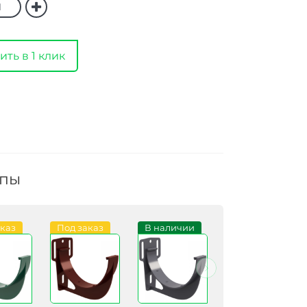
ить в 1 клик
ппы
аказ
Под заказ
В наличии
В наличии