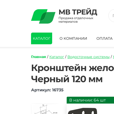
МВ ТРЕЙД
Продажа отделочных
материалов
КАТАЛОГ
О КОМПАНИИ
ОПЛАТА
Главная
/
Каталог
/
Водосточные системы
/
https://mvtrade.ru/images/id/normal/kr
Кронштейн желоб
zheloba-
pvh-
Черный 120 мм
grand-
line-
klassika-
Артикул: 16735
ral-
9005-
В наличии: 64 шт
chernyy-
120-
mm.jpg