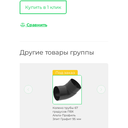
Купить в 1 клик
Сравнить
Другие товары группы
и
Под заказ
67
Колено трубы 67
градусов ПВХ
ь
Альта-Профиль
 мм
Элит Графит 95 мм