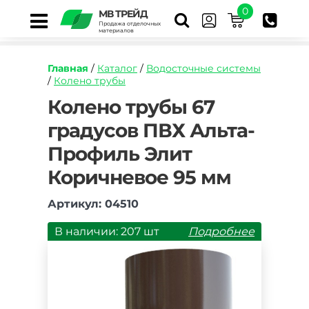
0
МВ ТРЕЙД
Продажа отделочных
материалов
Главная
/
Каталог
/
Водосточные системы
/
Колено трубы
https://mvtrade.ru/images/id/normal/koleno-
Колено трубы 67
truby-
градусов ПВХ Альта-
67-
gradusov-
Профиль Элит
pvh-
alta-
Коричневое 95 мм
profil-
elit-
Артикул: 04510
korichnevoe-
95-
В наличии: 207 шт
Подробнее
mm.jpg