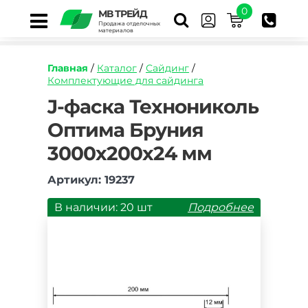
0
МВ ТРЕЙД
Продажа отделочных
материалов
Главная
/
Каталог
/
Сайдинг
/
Комплектующие для сайдинга
https://mvtrade.ru/images/id/normal/j-
J-фаска Технониколь
faska-
Оптима Бруния
tekhnonikol-
optima-
3000х200х24 мм
bruniya-
3000h200h24-
mm.jpg
Артикул: 19237
В наличии: 20 шт
Подробнее