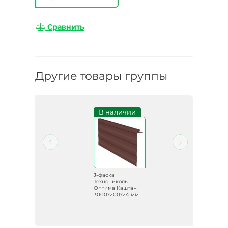
Сравнить
Другие товары группы
и
В наличии
J-фаска
Технониколь
ин
Оптима Каштан
мм
3000х200х24 мм