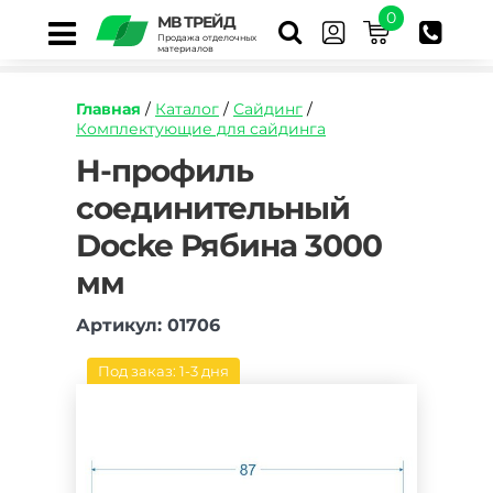
0
МВ ТРЕЙД
Продажа отделочных
материалов
Главная
/
Каталог
/
Сайдинг
/
Комплектующие для сайдинга
https://mvtrade.ru/images/id/normal/h-
H-профиль
profil-
соединительный
soedinitelnyy-
docke-
Docke Рябина 3000
ryabina-
3050-
мм
mm.jpg
Артикул: 01706
Под заказ: 1-3 дня