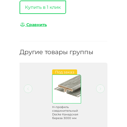
Купить в 1 клик
Сравнить
Другие товары группы
Под заказ
H-профиль
ый
соединительный
ь
Docke Канадская
береза 3000 мм