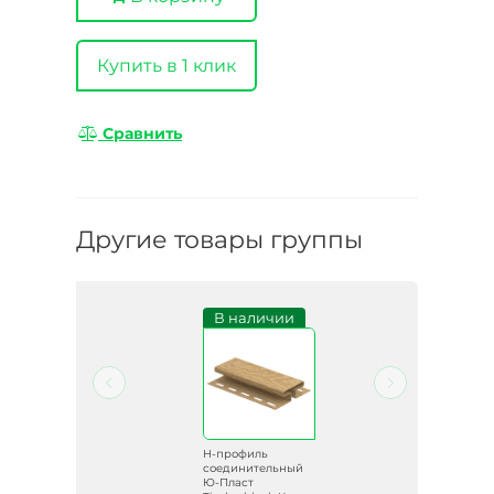
Купить в 1 клик
Сравнить
Другие товары группы
и
В наличии
H-профиль
ый
соединительный
Ю-Пласт