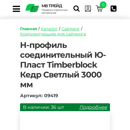
0
МВ ТРЕЙД
Продажа отделочных
материалов
Главная
/
Каталог
/
Сайдинг
/
Комплектующие для сайдинга
https://mvtrade.ru/images/id/normal/h-
H-профиль
profil-
соединительный Ю-
soedinitelnyj-
yu-
Пласт Timberblock
plast-
timberblock-
Кедр Светлый 3000
kedr-
svetlyj-
мм
3050-
mm.jpg
Артикул: 09419
В наличии: 36 шт
Подробнее