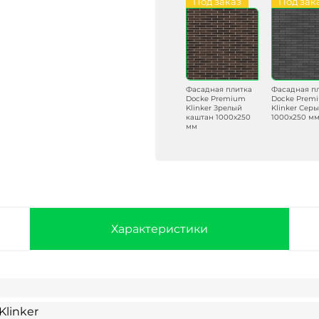
Под заказ
Под зак
Фасадная плитка
Фасадная п
Docke Premium
Docke Prem
Klinker Зрелый
Klinker Сер
каштан 1000х250
1000х250 м
мм
Характеристики
linker