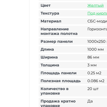
Цвет
Желтый
Текстура
Под кирп
Материал
СБС-мод
Направление
Горизонт
монтажа полотна
Размер панели
1000х250
Длина
1000 мм
Ширина
86 мм
Толщина
3 мм
Площадь панели
0.25 м2
Полезная площадь
0.086 м2
Количество в
20 шт
упаковке
Продажа кратно
Да
упаковке