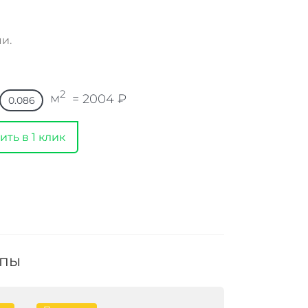
и.
2
м
=
2004
₽
ить в 1 клик
ппы