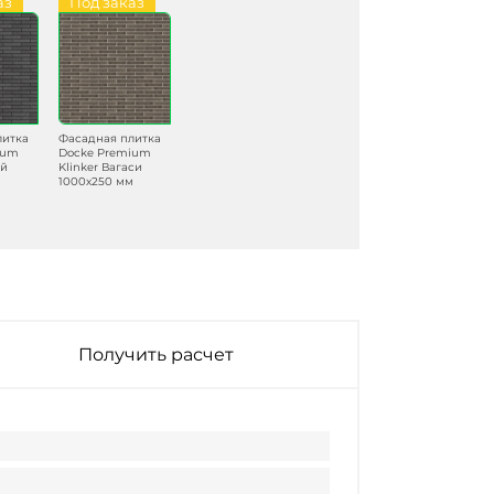
аз
Под заказ
литка
Фасадная плитка
ium
Docke Premium
ый
Klinker Вагаси
м
1000х250 мм
Получить расчет