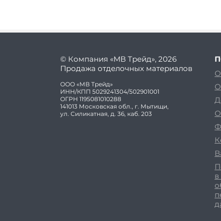
© Компания «МВ Трейд», 2026
П
Продажа отделочных материалов
О
ООО «МВ Трейд»
О
ИНН/КПП 5029241304/502901001
ОГРН 1195081010288
Д
141013 Московская обл., г. Мытищи,
О
ул. Силикатная, д. 36, каб. 203
Ф
К
В
П
в
о
п
д