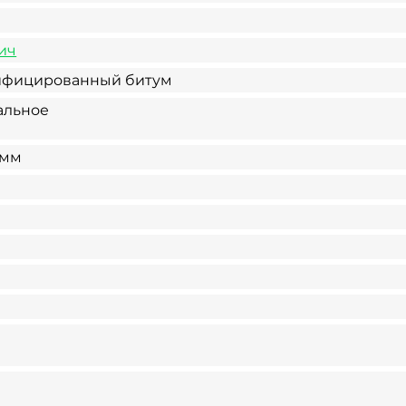
ич
ифицированный битум
альное
 мм