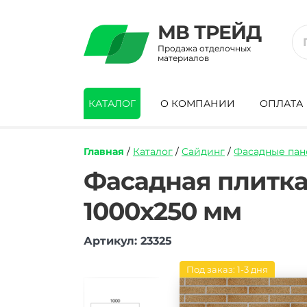
МВ ТРЕЙД
Продажа отделочных
материалов
КАТАЛОГ
О КОМПАНИИ
ОПЛАТА
Главная
/
Каталог
/
Сайдинг
/
Фасадные пан
https://mvtrade.ru/images/id/normal/fas
Фасадная плитка
plitka-
docke-
1000х250 мм
premium-
klinker-
peschanyj-
Артикул: 23325
1000kh250-
mm.jpg
Под заказ: 1-3 дня