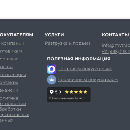
ОКУПАТЕЛЯМ
УСЛУГИ
КОНТАКТЫ
 компании
Разгрузка и подъем
info@mvtrad
птовикам
+7 (495) 215
оставка
ПОЛЕЗНАЯ ИНФОРМАЦИЯ
плата
- оптовым покупателям
отогалерея
- розничным покупателям
онтакты
акансии
олитика
 отношении
бработки
ерсональных
анных