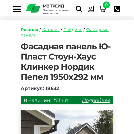
0
МВ ТРЕЙД
Продажа отделочных
материалов
Главная
/
Каталог
/
Сайдинг
/
Фасадные
панели
https://mvtrade.ru/images/id/normal/fasadnaya
Фасадная панель Ю-
panel-
Пласт Стоун-Хаус
yu-
plast-
Клинкер Нордик
stoun-
khaus-
Пепел 1950х292 мм
klinker-
nordik-
Артикул: 18632
pepel-
1950h292-
В наличии: 273 шт
Подробнее
mm.jpg