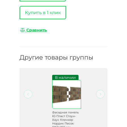
Купить в 1 клик
Сравнить
Другие товары группы
и
В наличии
ель
Фасадная панель
-
Ю-Пласт Стоун-
Хаус Клинкер
Нордик Песок