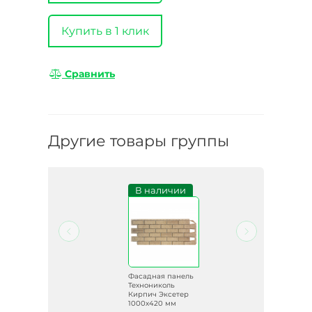
Купить в 1 клик
Сравнить
Другие товары группы
и
В наличии
ель
Фасадная панель
Технониколь
т
Кирпич Эксетер
1000х420 мм