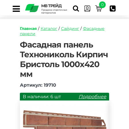
0
МВ ТРЕЙД
Продажа отделочных
материалов
Главная
/
Каталог
/
Сайдинг
/
Фасадные
панели
https://mvtrade.ru/images/id/normal/fasadnaya
Фасадная панель
panel-
Технониколь Кирпич
tekhnonikol-
kirpich-
Бристоль 1000х420
bristol-
1000kh420-
мм
mm.jpg
Артикул: 19710
В наличии: 6 шт
Подробнее