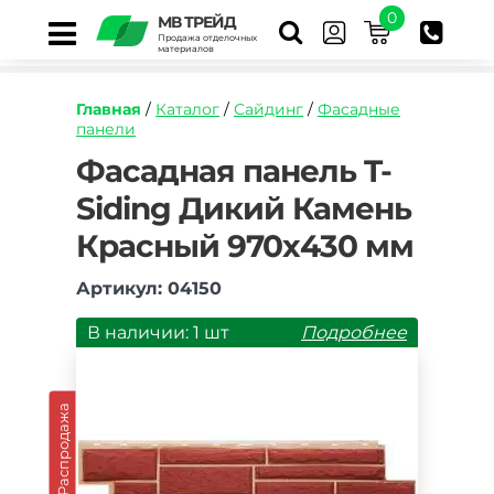
0
МВ ТРЕЙД
Продажа отделочных
материалов
Главная
/
Каталог
/
Сайдинг
/
Фасадные
панели
https://mvtrade.ru/images/id/normal/fasadnaya
Фасадная панель T-
panel-
Siding Дикий Камень
t-
siding-
Красный 970х430 мм
dikiy-
kamen-
krasnyy.jpg
Артикул: 04150
В наличии: 1 шт
Подробнее
Распродажа