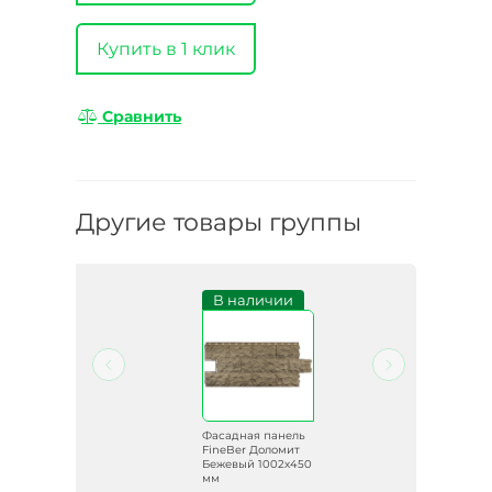
Купить в 1 клик
Сравнить
Другие товары группы
и
В наличии
ель
Фасадная панель
ит
FineBer Доломит
Бежевый 1002х450
мм