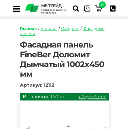
0
МВ ТРЕЙД
Продажа отделочных
материалов
Главная
/
Каталог
/
Сайдинг
/
Фасадные
панели
https://mvtrade.ru/images/id/normal/fasadnaya
Фасадная панель
panel-
FineBer Доломит
fineber-
dachnyy-
Дымчатый 1002х450
dolomit-
dymchatyy-
мм
1137h472-
mm.jpg
Артикул: 12112
В наличии: 140 шт
Подробнее