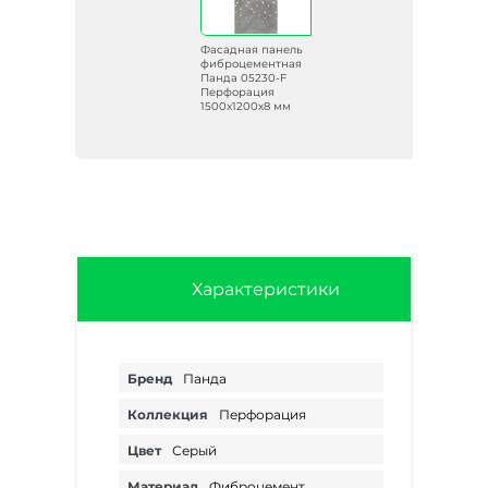
ель
Фасадная панель
ая
фиброцементная
Панда 05230-F
Перфорация
м
1500х1200х8 мм
Характеристики
Бренд
Панда
Коллекция
Перфорация
Цвет
Серый
Материал
Фиброцемент