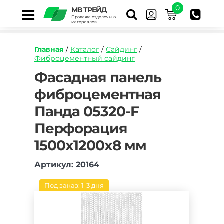
0
МВ ТРЕЙД
Продажа отделочных
материалов
Главная
/
Каталог
/
Сайдинг
/
Фиброцементный сайдинг
https://mvtrade.ru/images/id/normal/fasadnaya
Фасадная панель
panel-
фиброцементная
fibroczementnaya-
panda-
Панда 05320-F
05320-
f-
Перфорация
perforacziya-
1500kh1200kh8-
1500х1200х8 мм
mm.jpg
Артикул: 20164
Под заказ: 1-3 дня