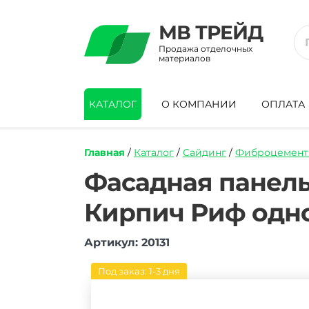
МВ ТРЕЙД
Продажа отделочных
материалов
КАТАЛОГ
О КОМПАНИИ
ОПЛАТА
Главная
/
Каталог
/
Сайдинг
/
Фиброцемент
https://mvtrade.ru/images/id/normal/fas
Фасадная панель
panel-
fibroczementnaya-
Кирпич Риф одно
panda-
03420-
f-
Артикул: 20131
kirpich-
rif-
Под заказ: 1-3 дня
odnoton-
3000kh1200kh8-
mm.jpg