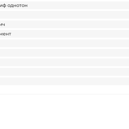
иф однотон
ич
мент