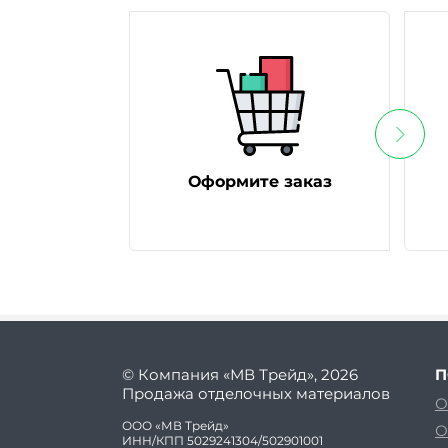
Оформите заказ
© Компания «МВ Трейд», 2026
П
Продажа отделочных материалов
О
ООО «МВ Трейд»
О
ИНН/КПП 5029241304/502901001