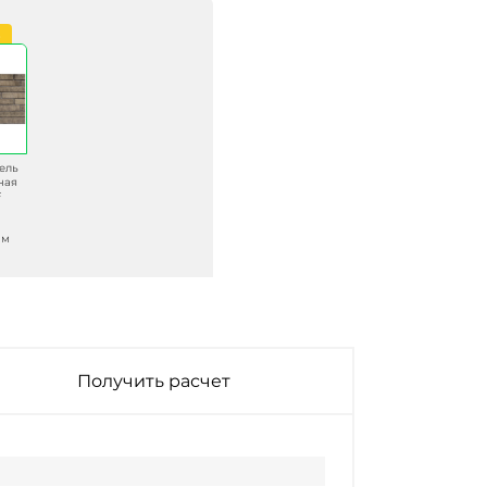
з
ель
ная
F
мм
Получить расчет