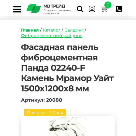
0
МВ ТРЕЙД
Продажа отделочных
материалов
Главная
/
Каталог
/
Сайдинг
/
Фиброцементный сайдинг
https://mvtrade.ru/images/id/normal/fasadnaya
Фасадная панель
panel-
фиброцементная
fibroczementnaya-
panda-
Панда 02240-F
02240-
f-
Камень Мрамор Уайт
kamen-
mramor-
1500х1200х8 мм
uajt-
1500kh1200kh8-
Артикул: 20088
mm.jpg
Под заказ: 1-3 дня