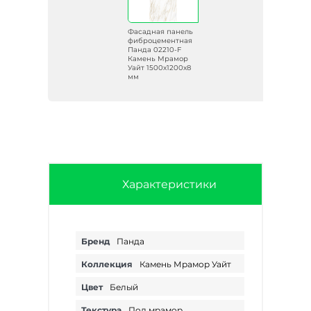
ель
Фасадная панель
ая
фиброцементная
Панда 02210-F
ор
Камень Мрамор
х8
Уайт 1500х1200х8
мм
Характеристики
Бренд
Панда
Коллекция
Камень Мрамор Уайт
Цвет
Белый
Текстура
Под мрамор