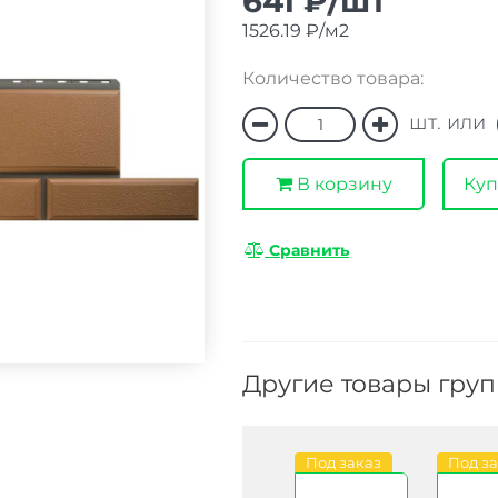
641 ₽/шт
1526.19 ₽/м2
Количество товара:
шт. или
В корзину
Куп
Сравнить
Другие товары гру
Под заказ
Под заказ
Под заказ
Под з