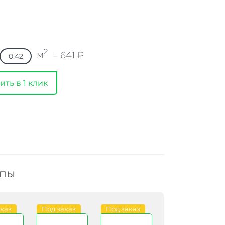
2
м
=
641
₽
ить в 1 клик
ппы
аказ
Под заказ
Под заказ
Под заказ