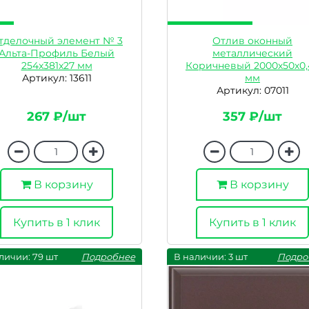
тделочный элемент № 3
Отлив оконный
Альта-Профиль Белый
металлический
254x381x27 мм
Коричневый 2000х50х0,
Артикул: 13611
мм
Артикул: 07011
267 ₽/шт
357 ₽/шт
В корзину
В корзину
Купить в 1 клик
Купить в 1 клик
личии: 79 шт
Подробнее
В наличии: 3 шт
Подро