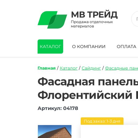
МВ ТРЕЙД
Продажа отделочных
материалов
КАТАЛОГ
О КОМПАНИИ
ОПЛАТА
Главная
/
Каталог
/
Сайдинг
/
Фасадные пан
https://mvtrade.ru/images/id/normal/fas
Фасадная панел
panel-
alta-
Флорентийский 
profil-
kamen-
florentiyskiy-
Артикул: 04178
persikovyy.jpg
Под заказ: 1-3 дня