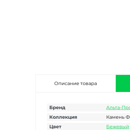
Фасадная панель
Фасадная панель
Альта-Профиль
Альта-Профиль
Камень
Камень
Флорентийский
Флорентийский
Терракотовый
Бежевый
1000х420 мм
1000х420 мм
Описание товара
Бренд
Альта-Пр
Коллекция
Камень Ф
Цвет
Бежевый