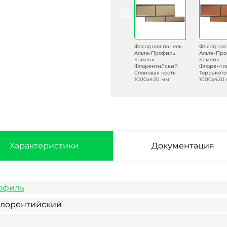
Фасадная панель
Фасадная панель
Фасадная панель
Фасадная
Альта-Профиль
Альта-Профиль
Альта-Профиль
Альта-Пр
Камень
Камень
Камень
Камень
Флорентийский
Флорентийский
Флорентийский
Флоренти
Песчаный
Коричневый
Слоновая кость
Терракот
1000х420 мм
1000х420 мм
1000х420 мм
1000х420
Характеристики
Документация
офиль
лорентийский