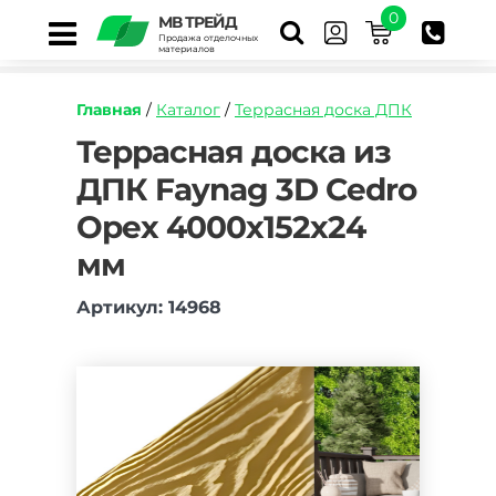
0
МВ ТРЕЙД
Продажа отделочных
материалов
Главная
/
Каталог
/
Террасная доска ДПК
https://mvtrade.ru/images/id/normal/terrasnaya
Террасная доска из
doska-
ДПК Faynag 3D Cedro
iz-
dpk-
Орех 4000х152х24
faynag-
3d-
мм
oreh-
4000h152h24-
Артикул: 14968
mm.jpg